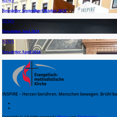
NEWS
Newsletter September/Oktober 2024
NEWS
Newsletter Juni 2024
NEWS
Newsletter April 2024
INSPIRE – Herzen berühren. Menschen bewegen. Brühl be
Copyright © All rights reserved
|
Blogus
von
Themeansar
.