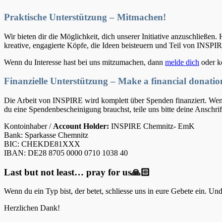
Praktische Unterstützung – Mitmachen!
Wir bieten dir die Möglichkeit, dich unserer Initiative anzuschließ
kreative, engagierte Köpfe, die Ideen beisteuern und Teil von INSP
Wenn du Interesse hast bei uns mitzumachen, dann
melde dich
oder k
Finanzielle Unterstützung – Make a financial donatio
Die Arbeit von INSPIRE wird komplett über Spenden finanziert. Wenn dir
du eine Spendenbescheinigung brauchst, teile uns bitte deine Anschrif
Kontoinhaber /
Account Holder:
INSPIRE Chemnitz- EmK
Bank: Sparkasse Chemnitz
BIC: CHEKDE81XXX
IBAN: DE28 8705 0000 0710 1038 40
Last but not least… pray for us🙏🏻
Wenn du ein Typ bist, der betet, schliesse uns in eure Gebete ein. U
Herzlichen Dank!