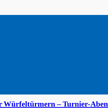
r Würfeltürmern – Turnier-Abe