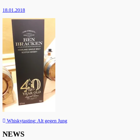
18.01.2018
Beitragsnavigation
Whiskytasting: Alt gegen Jung
NEWS