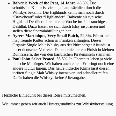
Balvenie Week of the Peat, 14 Jahre,
48,3%. Die
schottische Kultur ist vielen ja hauptsächlich durch die
Whiskys bekannt. Die Highlands kennt man noch durch
“Braveheart” oder “Highlander”. Balvenie als typische
Highland Destillerie brennt eine Woche im Jahr rauchiges
Destillat. Dazu lassen sie sich durch Islay inspirieren und
stellen diese Spezialabfüllungen her.
Ayrers Martinique, Very Small Batch,
52,8%. Für manche
mag fremde Kultur schon in Franken anfangen. Dieser
Organic Single Malt Whisky aus der Nürnberger Altstadt ist
unser deutscher Vertreter. Dabei erhielt er ein Finish in kleinen
Rumfässern, die von den karibischen Pirateninseln stammen.
Paul John Select Peated
, 55,5%. In Chemnitz leben ja viele
indische Mitbürger. Wir haben auch einen. Er bringt noch eine
andere Kultur hinein. Das heiße indische Klima lässt diesen
torfiten Single Malt Whisky intensiver und schneller reifen.
Dafür haben die Whiskys keine Alterangabe.
Herzliche Einladung bei dieser Reise mitzumachen.
Wie immer geben wir auch Hintergrundinfos zur Whiskyherstellung.