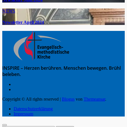
NEWS
Newsletter April 2024
INSPIRE – Herzen berühren. Menschen bewegen. Brühl
beleben.
Copyright © All rights reserved
|
Blogus
von
Themeansar
.
Datenschutzerklärung
Impressum