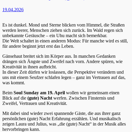
19.04.2026
Es ist dunkel. Mond und Sterne blicken vom Himmel, die Straßen
werden leerer, Menschen ziehen sich zurück. Im Wald regen sich
unbekannte Geräusche – ein Uhu macht sich bemerkbar.
Die Welt schaltet in einen anderen Modus: Für manche wird es still,
für andere beginnt jetzt erst das Leben.
Gänsehaut breitet sich im Körper aus. In manchen Gedanken
drängen sich Ängste und Zweifel nach vorn. Andere spüren, wie
Kreativität in ihnen aufbricht.
In dieser Zeit dürfen wir loslassen, die Perspektive verändern und
uns mit einem Seufzer schlafen legen – ganz im Vertrauen auf das,
was kommt.
Beim
Soul Sunday am 19. April
wollen wir gemeinsam einen
Blick auf die
(gute) Nacht
werfen. Zwischen Finsternis und
Zweifel, Vertrauen und Kreativität.
Mit dabei sind wieder zwei spannende Gäste, die aus ihrer ganz
persönlichen (gute) Nacht Erfahrung erzählen. Und musikalisch
zeigen Laura und Julius, was „die (gute) Nacht“ in der Musik alles
hervorbringen kann.