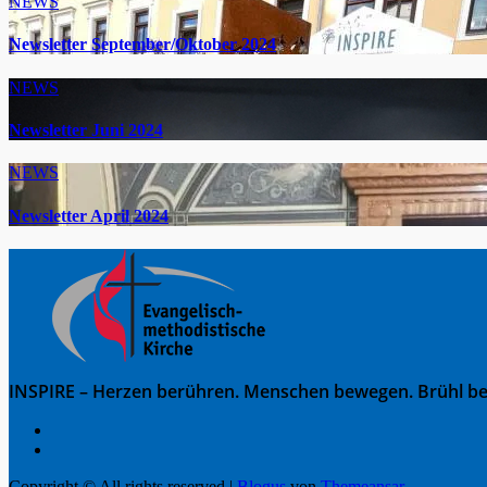
NEWS
Newsletter September/Oktober 2024
NEWS
Newsletter Juni 2024
NEWS
Newsletter April 2024
INSPIRE – Herzen berühren. Menschen bewegen. Brühl be
Copyright © All rights reserved
|
Blogus
von
Themeansar
.