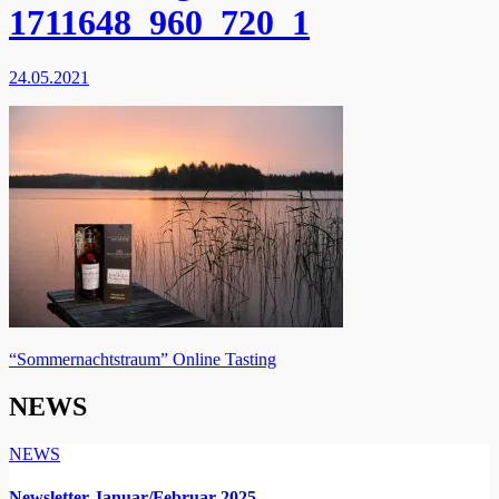
1711648_960_720_1
24.05.2021
Beitragsnavigation
“Sommernachtstraum” Online Tasting
NEWS
NEWS
Newsletter Januar/Februar 2025