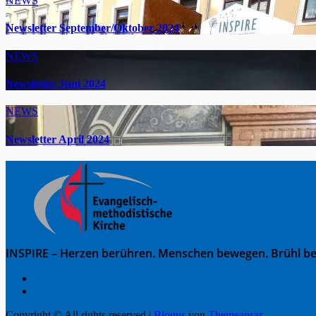
NEWS
Newsletter September/Oktober 2024
NEWS
Newsletter Juni 2024
NEWS
Newsletter April 2024
INSPIRE – Herzen berühren. Menschen bewegen. Brühl be
Copyright © All rights reserved
|
Blogus
von
Themeansar
.