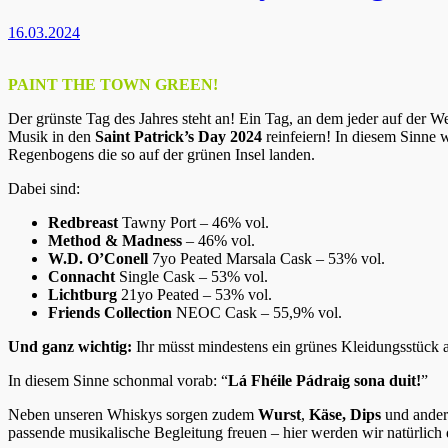
16.03.2024
PAINT THE TOWN GREEN!
Der grünste Tag des Jahres steht an! Ein Tag, an dem jeder auf der 
Musik in den
Saint Patrick’s Day 2024
reinfeiern! In diesem Sinne 
Regenbogens die so auf der grünen Insel landen.
Dabei sind:
Redbreast
Tawny Port – 46% vol.
Method & Madness
– 46% vol.
W.D. O’Conell
7yo Peated Marsala Cask – 53% vol.
Connacht
Single Cask – 53% vol.
Lichtburg
21yo Peated – 53% vol.
Friends Collection
NEOC Cask – 55,9% vol.
Und ganz wichtig:
Ihr müsst mindestens ein grünes Kleidungsstück a
In diesem Sinne schonmal vorab: “
Lá Fhéile Pádraig sona duit!
”
Neben unseren Whiskys sorgen zudem
Wurst
,
Käse, Dips
und andere
passende musikalische Begleitung freuen – hier werden wir natürlich