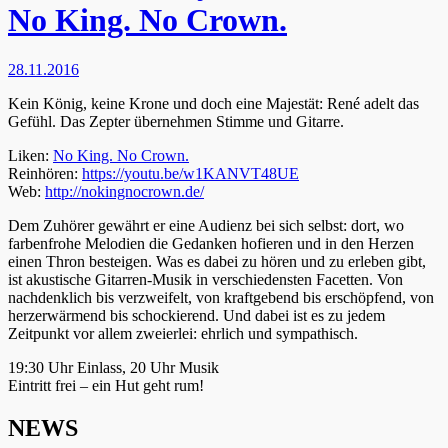
No King. No Crown.
28.11.2016
Kein König, keine Krone und doch eine Majestät: René adelt das
Gefühl. Das Zepter übernehmen Stimme und Gitarre.
Liken:
No King. No Crown.
Reinhören:
https://youtu.be/
w1KANVT48UE
Web:
http://nokingnocrown.de/
Dem Zuhörer gewährt er eine Audienz bei sich selbst: dort, wo
farbenfrohe Melodien die Gedanken hofieren und in den Herzen
einen Thron besteigen. Was es dabei zu hören und zu erleben gibt,
ist akustische Gitarren-Musik in verschiedensten Facetten. Von
nachdenklich bis verzweifelt, von kraftgebend bis erschöpfend, von
herzerwärmend bis schockierend. Und dabei ist es zu jedem
Zeitpunkt vor allem zweierlei: ehrlich und sympathisch.
19:30 Uhr Einlass, 20 Uhr Musik
Eintritt frei – ein Hut geht rum!
NEWS