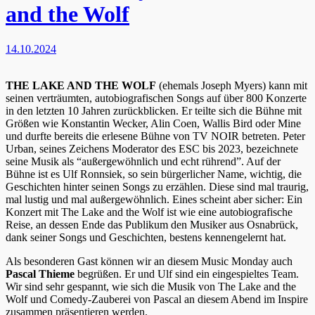
and the Wolf
14.10.2024
THE LAKE AND THE WOLF
(ehemals Joseph Myers) kann mit
seinen verträumten, autobiografischen Songs auf über 800 Konzerte
in den letzten 10 Jahren zurückblicken. Er teilte sich die Bühne mit
Größen wie Konstantin Wecker, Alin Coen, Wallis Bird oder Mine
und durfte bereits die erlesene Bühne von TV NOIR betreten. Peter
Urban, seines Zeichens Moderator des ESC bis 2023, bezeichnete
seine Musik als “außergewöhnlich und echt rührend”. Auf der
Bühne ist es Ulf Ronnsiek, so sein bürgerlicher Name, wichtig, die
Geschichten hinter seinen Songs zu erzählen. Diese sind mal traurig,
mal lustig und mal außergewöhnlich. Eines scheint aber sicher: Ein
Konzert mit The Lake and the Wolf ist wie eine autobiografische
Reise, an dessen Ende das Publikum den Musiker aus Osnabrück,
dank seiner Songs und Geschichten, bestens kennengelernt hat.
Als besonderen Gast können wir an diesem Music Monday auch
Pascal Thieme
begrüßen. Er und Ulf sind ein eingespieltes Team.
Wir sind sehr gespannt, wie sich die Musik von The Lake and the
Wolf und Comedy-Zauberei von Pascal an diesem Abend im Inspire
zusammen präsentieren werden.