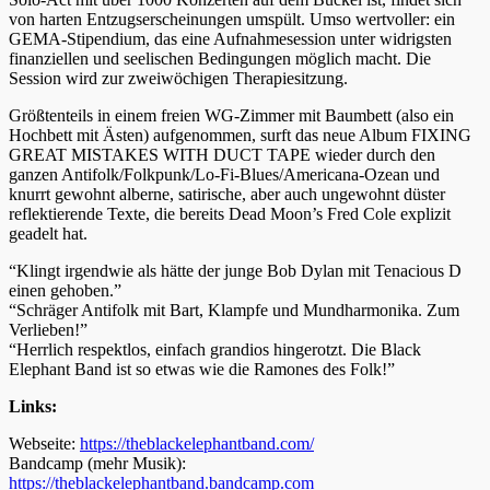
von harten Entzugserscheinungen umspült. Umso wertvoller: ein
GEMA-Stipendium, das eine Aufnahmesession unter widrigsten
finanziellen und seelischen Bedingungen möglich macht. Die
Session wird zur zweiwöchigen Therapiesitzung.
Größtenteils in einem freien WG-Zimmer mit Baumbett (also ein
Hochbett mit Ästen) aufgenommen, surft das neue Album FIXING
GREAT MISTAKES WITH DUCT TAPE wieder durch den
ganzen Antifolk/Folkpunk/Lo-Fi-Blues/Americana-Ozean und
knurrt gewohnt alberne, satirische, aber auch ungewohnt düster
reflektierende Texte, die bereits Dead Moon’s Fred Cole explizit
geadelt hat.
“Klingt irgendwie als hätte der junge Bob Dylan mit Tenacious D
einen gehoben.”
“Schräger Antifolk mit Bart, Klampfe und Mundharmonika. Zum
Verlieben!”
“Herrlich respektlos, einfach grandios hingerotzt. Die Black
Elephant Band ist so etwas wie die Ramones des Folk!”
Links:
Webseite:
https://theblackelephantband.com/
Bandcamp (mehr Musik):
https://theblackelephantband.bandcamp.com