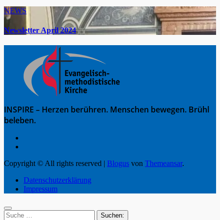
NEWS
Newsletter April 2024
INSPIRE – Herzen berühren. Menschen bewegen. Brühl
beleben.
Copyright © All rights reserved
|
Blogus
von
Themeansar
.
Datenschutzerklärung
Impressum
Suche