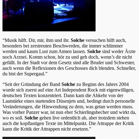
“Musik hilft. Dir, mir, ihm und ihr.
Solche
versuchen hilft auch,
besonders bei zerstreuten Beschwerden, die immer schlimmer
werden und kaum Lust zum Atmen lassen.
Solche
sind weder Ärzte
noch Arznei. Komm schon, hör zu und geh doch, wenn’s dir nicht
gefällt. In der Stadt vor dem Gesetz sind alle Bruder und Schwester,
auch wenn die Reflexionen des Geschosses dich blenden. Schneller,
du bist der Supergaul.”
“Seit der Gründung der Band
Solche
zu Beginn des Jahres 2004
wurde sich zuerst auf eine Art Independent Rock mit eigenwilligen,
deutschen Texten konzentriert. Dann kam die Abkehr von der
Lautstärke eines startenden Düsenjets und, bedingt durch personelle
Veränderungen, die Hinwendung zu dem, was getan werden muss.
Was vorher Panzer war, ist nun eher Schierlingsbecher und wirkt da,
wo es soll.
Solche
gehen live ordentlich ab, aber trotzdem stehen
auch die kopflastigen Texte im Mittelpunkt. Die Attrappe der Kritik
kann die Kritik der Attrappen nicht ersetzen.”