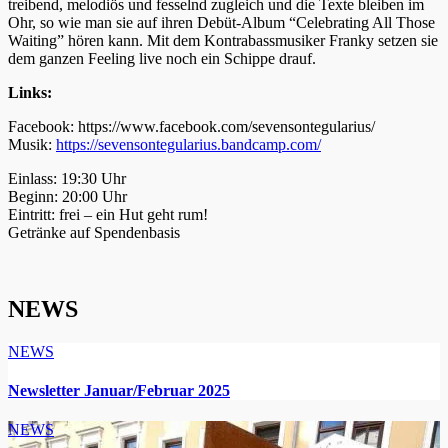
treibend, melodiös und fesselnd zugleich und die Texte bleiben im
Ohr, so wie man sie auf ihren Debüt-Album “
Celebrating All Those
Waiting”
hören kann.
Mit dem Kontrabassmusiker
Franky
setzen sie
dem ganzen Feeling live noch ein Schippe drauf.
Links:
Facebook: https://www.facebook.com/sevensontegularius/
Musik:
https://sevensontegularius.bandcamp.com/
Einlass: 19:30 Uhr
Beginn: 20:00 Uhr
Eintritt: frei – ein Hut geht rum!
Getränke auf Spendenbasis
NEWS
NEWS
Newsletter Januar/Februar 2025
NEWS