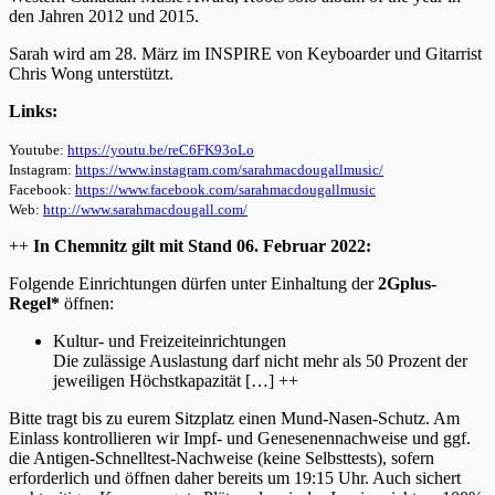
den Jahren 2012 und 2015
.
Sarah wird am 28. März im INSPIRE von Keyboarder und Gitarrist
Chris Wong unterstützt.
Links:
Youtube:
https://youtu.be/reC6FK93oLo
Instagram:
https://www.instagram.com/sarahmacdougallmusic/
Facebook:
https://www.facebook.com/sarahmacdougallmusic
Web:
http://www.sarahmacdougall.com/
++
In Chemnitz gilt mit Stand 06. Februar 2022:
Folgende Einrichtungen dürfen unter Einhaltung der
2Gplus-
Regel*
öffnen:
Kultur- und Freizeiteinrichtungen
Die zulässige Auslastung darf nicht mehr als 50 Prozent der
jeweiligen Höchstkapazität […] ++
Bitte tragt bis zu eurem Sitzplatz einen Mund-Nasen-Schutz. Am
Einlass kontrollieren wir Impf- und Genesenennachweise und ggf.
die Antigen-Schnelltest-Nachweise (keine Selbsttests), sofern
erforderlich und öffnen daher bereits um 19:15 Uhr. Auch sichert