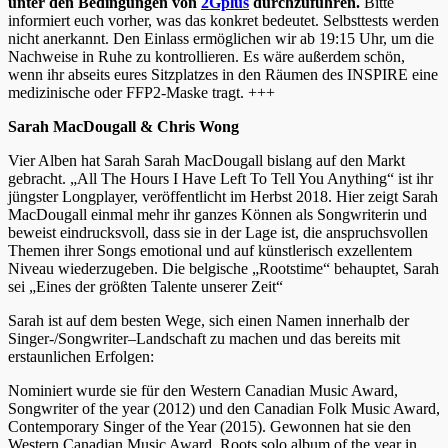
unter den Bedingungen von
2Gplus
durchzuführen.
Bitte
informiert euch vorher, was das konkret bedeutet. Selbsttests werden
nicht anerkannt. Den Einlass ermöglichen wir ab 19:15 Uhr, um die
Nachweise in Ruhe zu kontrollieren. Es wäre außerdem schön,
wenn ihr abseits eures Sitzplatzes in den Räumen des INSPIRE eine
medizinische oder FFP2-Maske tragt. +++
Sarah MacDougall & Chris Wong
Vier Alben hat Sarah Sarah MacDougall bislang auf den Markt
gebracht. „All The Hours I Have Left To Tell You Anything“ ist ihr
jüngster Longplayer, veröffentlicht im Herbst 2018. Hier zeigt Sarah
MacDougall einmal mehr ihr ganzes Können als Songwriterin und
beweist eindrucksvoll, dass sie in der Lage ist, die anspruchsvollen
Themen ihrer Songs emotional und auf künstlerisch exzellentem
Niveau wiederzugeben. Die belgische „Rootstime“ behauptet, Sarah
sei „Eines der größten Talente unserer Zeit“
Sarah ist auf dem besten Wege, sich einen
Namen innerhalb der
Singer-/Songwriter
–
Landschaft zu machen und das bereits mit
erstau
nlichen Erfolgen:
Nominiert wurde sie für
den Western Canadian Music Award,
Songwriter of the year (2012) und den
Canadian Folk Music Award,
Contemporary Singer of the Year (2015).
Gewonnen hat sie
den
Western Canadian Music Award, Roots solo album of the yea
r in