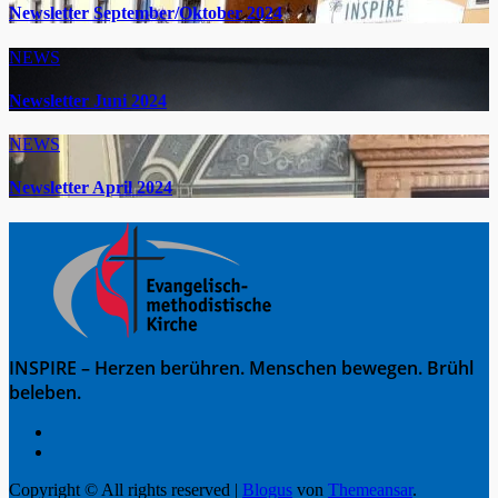
Newsletter September/Oktober 2024
NEWS
Newsletter Juni 2024
NEWS
Newsletter April 2024
INSPIRE – Herzen berühren. Menschen bewegen. Brühl
beleben.
Copyright © All rights reserved
|
Blogus
von
Themeansar
.