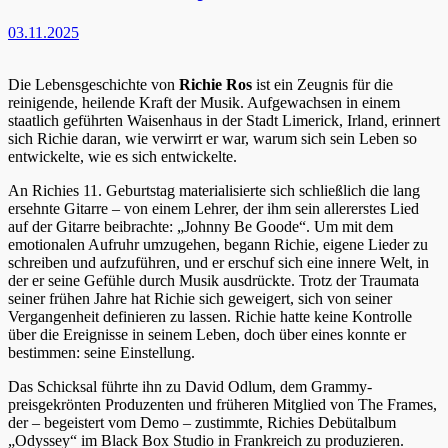
03.11.2025
Die Lebensgeschichte von
Richie Ros
ist ein Zeugnis für die
reinigende, heilende Kraft der Musik. Aufgewachsen in einem
staatlich geführten Waisenhaus in der Stadt Limerick, Irland, erinnert
sich Richie daran, wie verwirrt er war, warum sich sein Leben so
entwickelte, wie es sich entwickelte.
An Richies 11. Geburtstag materialisierte sich schließlich die lang
ersehnte Gitarre – von einem Lehrer, der ihm sein allererstes Lied
auf der Gitarre beibrachte: „Johnny Be Goode“. Um mit dem
emotionalen Aufruhr umzugehen, begann Richie, eigene Lieder zu
schreiben und aufzuführen, und er erschuf sich eine innere Welt, in
der er seine Gefühle durch Musik ausdrückte. Trotz der Traumata
seiner frühen Jahre hat Richie sich geweigert, sich von seiner
Vergangenheit definieren zu lassen. Richie hatte keine Kontrolle
über die Ereignisse in seinem Leben, doch über eines konnte er
bestimmen: seine Einstellung.
Das Schicksal führte ihn zu David Odlum, dem Grammy-
preisgekrönten Produzenten und früheren Mitglied von The Frames,
der – begeistert vom Demo – zustimmte, Richies Debütalbum
„Odyssey“ im Black Box Studio in Frankreich zu produzieren.