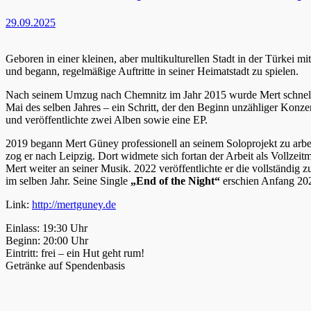
29.09.2025
Geboren in einer kleinen, aber multikulturellen Stadt in der Türkei m
und begann, regelmäßige Auftritte in seiner Heimatstadt zu spielen.
Nach seinem Umzug nach Chemnitz im Jahr 2015 wurde Mert schnell T
Mai des selben Jahres – ein Schritt, der den Beginn unzähliger Konze
und veröffentlichte zwei Alben sowie eine EP.
2019 begann Mert Güney professionell an seinem Soloprojekt zu arbei
zog er nach Leipzig. Dort widmete sich fortan der Arbeit als Vollzei
Mert weiter an seiner Musik. 2022 veröffentlichte er die vollständi
im selben Jahr. Seine Single
„End of the Night“
erschien Anfang 202
Link:
http://mertguney.de
Einlass: 19:30 Uhr
Beginn: 20:00 Uhr
Eintritt: frei – ein Hut geht rum!
Getränke auf Spendenbasis