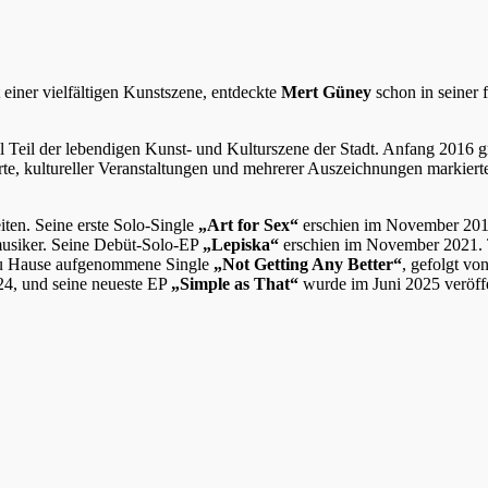
it einer vielfältigen Kunstszene, entdeckte
Mert Güney
schon in seiner 
eil der lebendigen Kunst- und Kulturszene der Stadt. Anfang 2016 g
rte, kultureller Veranstaltungen und mehrerer Auszeichnungen markiert
ten. Seine erste Solo-Single
„Art for Sex“
erschien im November 201
tmusiker. Seine Debüt-Solo-EP
„Lepiska“
erschien im November 2021. 
g zu Hause aufgenommene Single
„Not Getting Any Better“
, gefolgt vo
4, und seine neueste EP
„Simple as That“
wurde im Juni 2025 veröffe