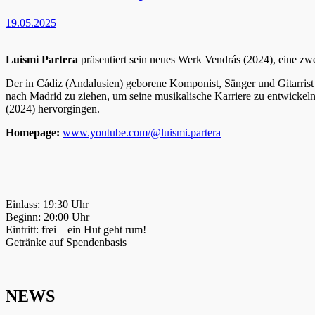
19.05.2025
Luismi Partera
präsentiert sein neues Werk Vendrás (2024), eine zwe
Der in Cádiz (Andalusien) geborene Komponist, Sänger und Gitarris
nach Madrid zu ziehen, um seine musikalische Karriere zu entwickel
(2024) hervorgingen.
Homepage:
www.youtube.com/@luismi.partera
Einlass: 19:30 Uhr
Beginn: 20:00 Uhr
Eintritt: frei – ein Hut geht rum!
Getränke auf Spendenbasis
NEWS