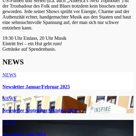
US-Filmen und Serien (u.a. auch „America’s Next Topmodel“) ist
der Troubadour des Folk und Blues trotzdem kein bisschen müde
geworden. Jede seiner Shows sprüht vor Energie, Charme und der
Authenzität echter, handgemachter Musik aus den Staaten und baut
eine sehnsuchtsvolle Spannung auf, der man sich nur schwer
entziehen kann.
19:30 Uhr Einlass, 20 Uhr Musik
Eintritt frei – ein Hut geht rum!
Getränke auf Spendenbasis.
NEWS
NEWS
Newsletter Januar/Februar 2025
NEWS
Newsletter September/Oktober 2024
NEWS
Newsletter Juni 2024