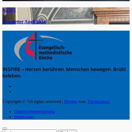
NEWS
Newsletter April 2024
INSPIRE – Herzen berühren. Menschen bewegen. Brühl
beleben.
Copyright © All rights reserved
|
Blogus
von
Themeansar
.
Datenschutzerklärung
Impressum
Suche