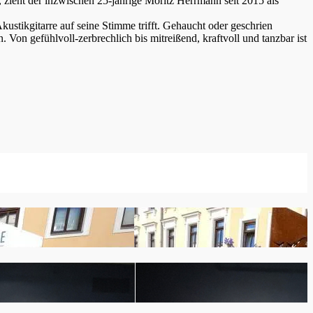
 zieht der inzwischen 25-jährige Moritz Herrmann seit 2015 als
ustikgitarre auf seine Stimme trifft. Gehaucht oder geschrien
Von gefühlvoll-zerbrechlich bis mitreißend, kraftvoll und tanzbar ist