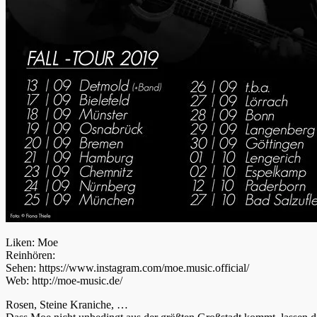
Liken: Moe
Reinhören:
Sehen: https://www.instagram.com/moe.music.official/
Web: http://moe-music.de/
Rosen, Steine Kraniche, …