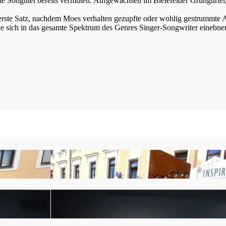
e Songtitel bereits vermuten. Aufgewachsen im Bielefelder Grüngürtel,
 erste Satz, nachdem Moes verhalten gezupfte oder wohlig gestrummte Ak
 sich in das gesamte Spektrum des Genres Singer-Songwriter einebnen. 