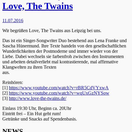
Love, The Twains
11.07.2016
Wir begrüßen Love, The Twains aus Leipzig bei uns.
Das ist ein Singer-Songwriter Duo bestehend aus Lena Franke und
Sascha Hünermund. Ihre Texte handeln von den gesellschaftlichen
Wunderlichkeiten der Postmoderne und immer wieder von der
Liebe. Dabei wechseln sie farbenfroh zwischen den Instrumenten
und arbeiten detailverliebt mal kontrastierende, mal affirmative
Klangwelten zu ihren Texten
aus.
Reinhören:
[1]
https://www.youtube.com/
watch?v=rBR5CdVYxwA
[2]
https://www.youtube.com/
watch?v=wqUxGzNYSow
[3]
http://
www.love-the-twains.de/
Einlass 19:30 Uhr, Beginn ca. 20Uhr
Eintritt frei – Ein Hut geht rum!
Getränke und Snacks auf Spendenbasis.
NEWS