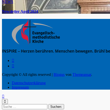
NEWS
Newsletter April 2024
INSPIRE – Herzen berühren. Menschen bewegen. Brühl be
Copyright © All rights reserved
|
Blogus
von
Themeansar
.
Datenschutzerklärung
Impressum
Suche