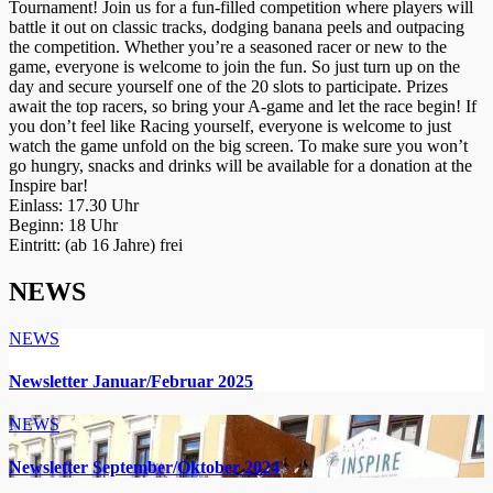
Tournament! Join us for a fun-filled competition where players will
battle it out on classic tracks, dodging banana peels and outpacing
the competition. Whether you’re a seasoned racer or new to the
game, everyone is welcome to join the fun. So just turn up on the
day and secure yourself one of the 20 slots to participate. Prizes
await the top racers, so bring your A-game and let the race begin! If
you don’t feel like Racing yourself, everyone is welcome to just
watch the game unfold on the big screen. To make sure you won’t
go hungry, snacks and drinks will be available for a donation at the
Inspire bar!
Einlass: 17.30 Uhr
Beginn: 18 Uhr
Eintritt: (ab 16 Jahre) frei
NEWS
NEWS
Newsletter Januar/Februar 2025
NEWS
Newsletter September/Oktober 2024