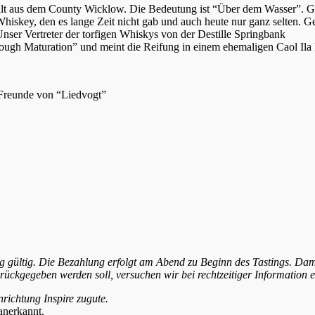
Malt aus dem County Wicklow. Die Bedeutung ist “Über dem Wasser”. Gel
h Whiskey, den es lange Zeit nicht gab und auch heute nur ganz selten.
er Vertreter der torfigen Whiskys von der Destille Springbank
h Maturation” und meint die Reifung in einem ehemaligen Caol Ila Fas
Freunde von “Liedvogt”
 gültig. Die Bezahlung erfolgt am Abend zu Beginn des Tastings. Dami
urückgegeben werden soll, versuchen wir bei rechtzeitiger Information e
richtung Inspire zugute.
anerkannt.