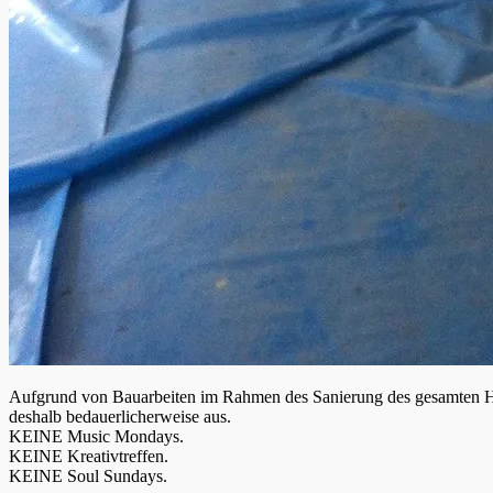
Aufgrund von Bauarbeiten im Rahmen des Sanierung des gesamten Hauses, müssen wir leider ab sofort bis 6. November 2015 unsere Türen schließen. Alle Veranstaltungen, die bis dahin geplant waren, fallen
deshalb bedauerlicherweise aus.
KEINE Music Mondays.
KEINE Kreativtreffen.
KEINE Soul Sundays.