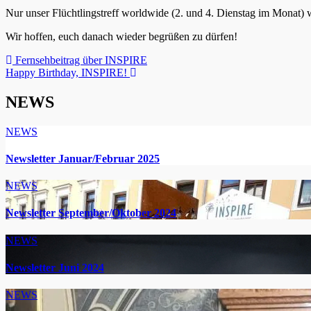
Nur unser Flüchtlingstreff worldwide (2. und 4. Dienstag im Monat) w
Wir hoffen, euch danach wieder begrüßen zu dürfen!
Beitragsnavigation
Fernsehbeitrag über INSPIRE
Happy Birthday, INSPIRE!
NEWS
NEWS
Newsletter Januar/Februar 2025
NEWS
Newsletter September/Oktober 2024
NEWS
Newsletter Juni 2024
NEWS