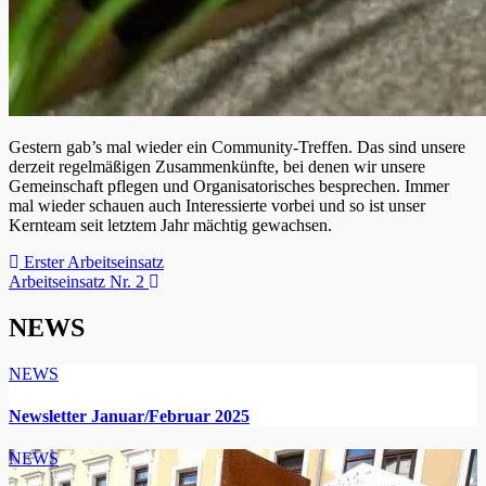
Gestern gab’s mal wieder ein Community-Treffen. Das sind unsere
derzeit regelmäßigen Zusammenkünfte, bei denen wir unsere
Gemeinschaft pflegen und Organisatorisches besprechen. Immer
mal wieder schauen auch Interessierte vorbei und so ist unser
Kernteam seit letztem Jahr mächtig gewachsen.
Beitragsnavigation
Erster Arbeitseinsatz
Arbeitseinsatz Nr. 2
NEWS
NEWS
Newsletter Januar/Februar 2025
NEWS