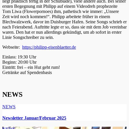
liegt praktisch fertig in der Schublade), viele andere auch. Bei seiner
ersten Begegnung mit Philipp auf einem Videodreh prophezeite
Tom Liwa (Flowerpornoes) ihm, pathetisch wie immer: „Unsere
Zeit wird noch kommen!“. Philipp arbeitete früher in einem
Blechwalzwerk, davor im Duisburger Hafen. Seine Songs schrieb er
nach Feierabend. Auftritte legte er so, dass sie mit dem Job vereinbar
waren. Den hat er nun allerdings gekündigt, um ab sofort in erster
Linie Songschreiber zu sein.
Webseite:
https://philipp-eisenblaetter.de
Einlass: 19:30 Uhr
Beginn: 20:00 Uhr
Eintritt: frei – ein Hut geht rum!
Getränke auf Spendenbasis
NEWS
NEWS
Newsletter Januar/Februar 2025