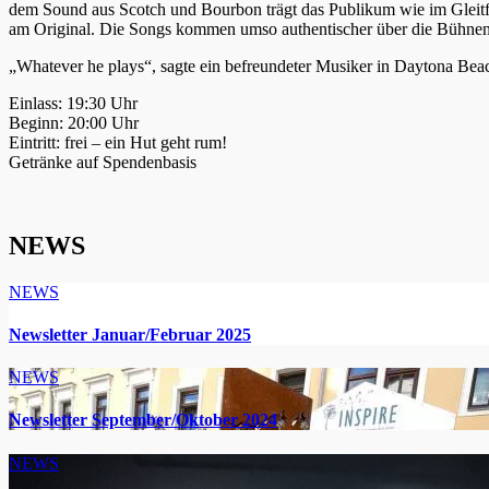
dem Sound aus Scotch und Bourbon trägt das Publikum wie im Gleitf
am Original. Die Songs kommen umso authentischer über die Bühnenk
„Whatever he plays“, sagte ein befreundeter Musiker in Daytona Beach
Einlass: 19:30 Uhr
Beginn: 20:00 Uhr
Eintritt: frei – ein Hut geht rum!
Getränke auf Spendenbasis
NEWS
NEWS
Newsletter Januar/Februar 2025
NEWS
Newsletter September/Oktober 2024
NEWS