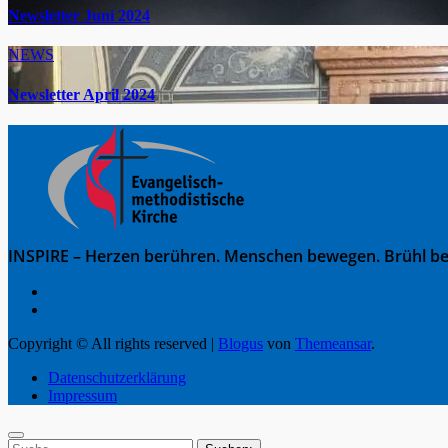
Newsletter Juni 2024
NEWS
Newsletter April 2024
INSPIRE – Herzen berühren. Menschen bewegen. Brühl be
Copyright © All rights reserved
|
Blogus
von
Themeansar
.
Datenschutzerklärung
Impressum
Suche