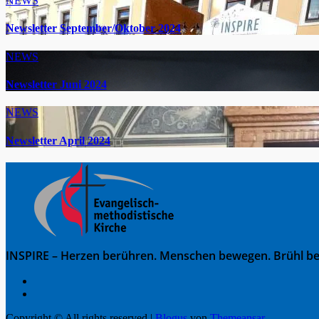
NEWS
Newsletter September/Oktober 2024
NEWS
Newsletter Juni 2024
NEWS
Newsletter April 2024
INSPIRE – Herzen berühren. Menschen bewegen. Brühl be
Copyright © All rights reserved
|
Blogus
von
Themeansar
.